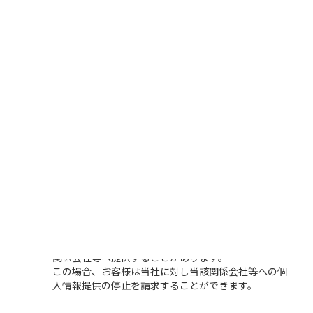
当社は、次の場合を除き、お客様の個人情報を第三者
に開示または提供しません。
お客様の同意がある場合
法令に基づく場合
人の生命、身体又は財産の保護のために必要で
あって、お客様の同意を取ることが困難な場合
利用目的の達成に必要な範囲で、個人情報の取
り扱いを委託する場合
合併、会社分割、営業譲渡その他の事由によっ
て事業の承継が行われる場合
当社は、上記（1）に関わらず、お客様へのサービス
提供、お問い合わせ等への対応に関して、当社の関係
会社や代理店より対応させて頂くことが適切と判断さ
れる場合に、お客様の住所、氏名、電話番号等を当該
関係会社等へ提供することがあります。
この場合、お客様は当社に対し当該関係会社等への個
人情報提供の停止を請求することができます。