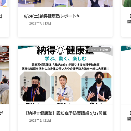
)
6/24(土)納得健康塾レポート✎
【
2023年7月13日
ート
イベント開催
ポ
【納得☆健康塾】認知症予防実践編 5/27開催
【
2023年5月21日