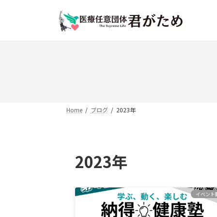
コ
ナ
ン
ビ
テ
ゲ
ン
ー
ツ
シ
へ
ョ
ス
ン
キ
に
ッ
移
プ
動
Home
ブログ
2023年
2023年
イベント